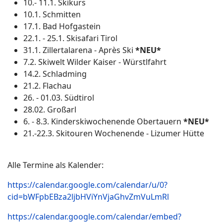
10.- 11.1. Skikurs
10.1. Schmitten
17.1. Bad Hofgastein
22.1. - 25.1. Skisafari Tirol
31.1. Zillertalarena - Après Ski
*NEU*
7.2. Skiwelt Wilder Kaiser - Würstlfahrt
14.2. Schladming
21.2. Flachau
26. - 01.03. Südtirol
28.02. Großarl
6. - 8.3. Kinderskiwochenende Obertauern
*NEU*
21.-22.3. Skitouren Wochenende - Lizumer Hütte
Alle Termine als Kalender:
https://calendar.google.com/calendar/u/0?
cid=bWFpbEBza2ljbHViYnVjaGhvZmVuLmRl
https://calendar.google.com/calendar/embed?