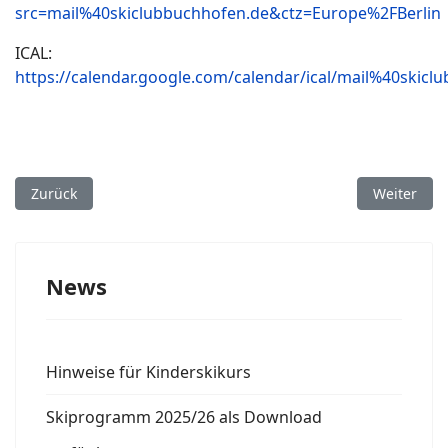
src=mail%40skiclubbuchhofen.de&ctz=Europe%2FBerlin
ICAL:
https://calendar.google.com/calendar/ical/mail%40skiclu
Vorheriger Beitrag: *NEU* Kinder-/Jugendskiwochenende Ob
Nächster B
Zurück
Weiter
News
Hinweise für Kinderskikurs
Skiprogramm 2025/26 als Download